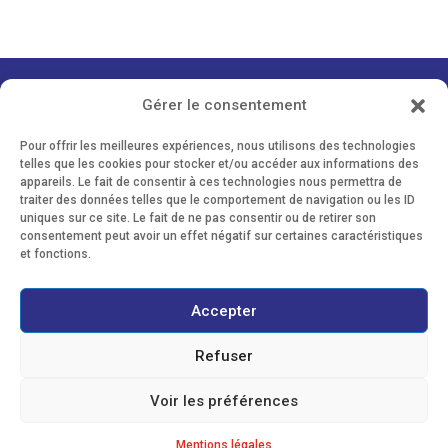
Gérer le consentement
Contact formations musique
Pour offrir les meilleures expériences, nous utilisons des technologies
telles que les cookies pour stocker et/ou accéder aux informations des
appareils. Le fait de consentir à ces technologies nous permettra de
traiter des données telles que le comportement de navigation ou les ID
Tél. 02 99 19 01 50
uniques sur ce site. Le fait de ne pas consentir ou de retirer son
g.rettel[at]formations-musique[dot]com
consentement peut avoir un effet négatif sur certaines caractéristiques
Le blog de Formations musique
et fonctions.
Accepter
Refuser
Voir les préférences
Mentions légales