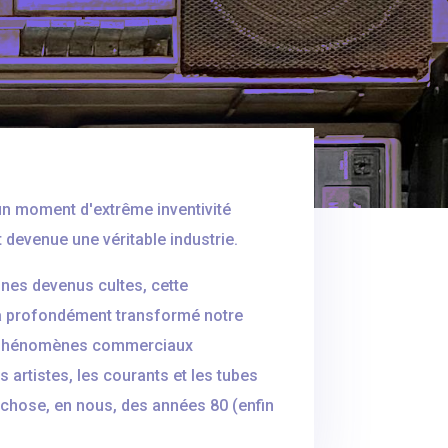
un moment d'extrême inventivité
 devenue une véritable industrie.
mnes devenus cultes, cette
 a profondément transformé notre
s, phénomènes commerciaux
artistes, les courants et les tubes
e chose, en nous, des années 80 (enfin