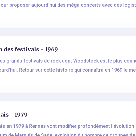
 proposer aujourd'hui des méga concerts avec des logistiq
 des festivals - 1969
des grands festivals de rock dont Woodstock est le plus con
jourd’hui. Retour sur cette histoire qui connaîtra en 1969 le m
ais - 1979
s en 1979 à Rennes vont modifier profondément l'évolution d
bum de Marquis de Sade, explosion du nombre de groupes de r