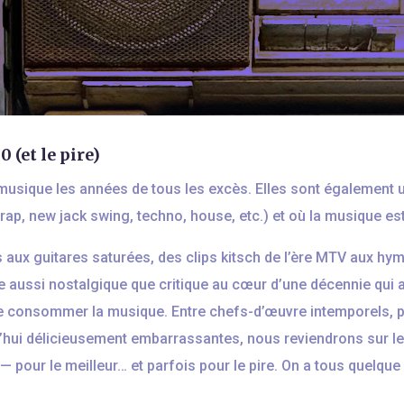
 (et le pire)
musique les années de tous les excès. Elles sont également 
ap, new jack swing, techno, house, etc.) et où la musique est
aux guitares saturées, des clips kitsch de l’ère MTV aux hy
aussi nostalgique que critique au cœur d’une décennie qui
t de consommer la musique. Entre chefs-d’œuvre intemporel
ui délicieusement embarrassantes, nous reviendrons sur les 
— pour le meilleur… et parfois pour le pire. On a tous quelqu