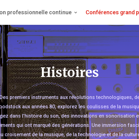
on professionnelle continue
Conférences grand p
Histoires
Des premiers instruments aux révolutions technologiques, d
odstock aux années 80, explorez les coulisses de la musiqu
gez dans l’histoire du son, des innovations en sonorisation e
ments qui ont marqué des générations. Une immersion fasc
u croisement de la musique, de la technologie et de la cultur