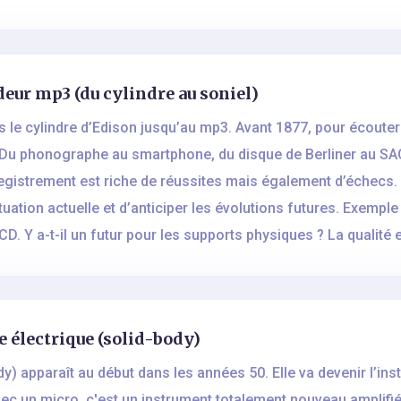
eur mp3 (du cylindre au soniel)
le cylindre d’Edison jusqu’au mp3. Avant 1877, pour écouter d
. Du phonographe au smartphone, du disque de Berliner au SA
registrement est riche de réussites mais également d’échecs. 
tuation actuelle et d’anticiper les évolutions futures. Exemple
 Y a-t-il un futur pour les supports physiques ? La qualité e
e électrique (solid-body)
ody) apparaît au début dans les années 50. Elle va devenir l’i
vec un micro, c'est un instrument totalement nouveau amplifié