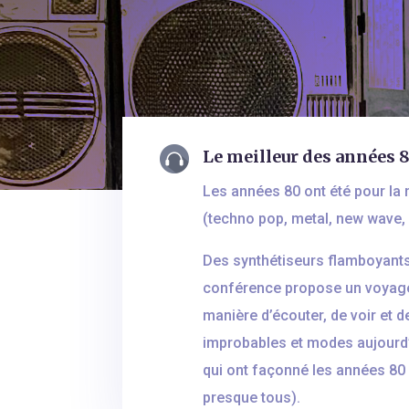
Le meilleur des années 80
Les années 80 ont été pour la 
(techno pop, metal, new wave, r
Des synthétiseurs flamboyants 
conférence propose un voyage 
manière d’écouter, de voir e
improbables et modes aujourd’h
qui ont façonné les années 80 
presque tous).