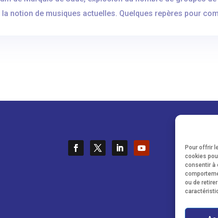
 la notion de musiques actuelles. Quelques repères pour co
Pour offrir 
cookies pour
consentir à 
comportement
ou de retire
caractéristi