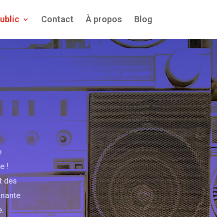
ublic
Contact
À propos
Blog
e
e !
t des
inante
e.