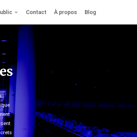
ublic
Contact
À propos
Blog
es
s
sique
ement
osent
ncrets