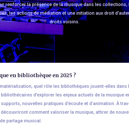
ur renforcer la présence de la musique dans les collections, 
ces, les actions de médiation et une initiation aux droit d'aute
droits voisins.
que en bibliothèque en 2025 ?
ématérialisation, quel rôle les bibliothèques jouent-elles dans
ibliothécaires d’explorer les enjeux actuels de la musique en
es supports, nouvelles pratiques d’écoute et d’animation. À tr
s découvriront comment valoriser la musique, attirer de nouvea
 de partage musical.