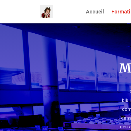
Accueil
Formati
M
bibl
comm
dans
des a