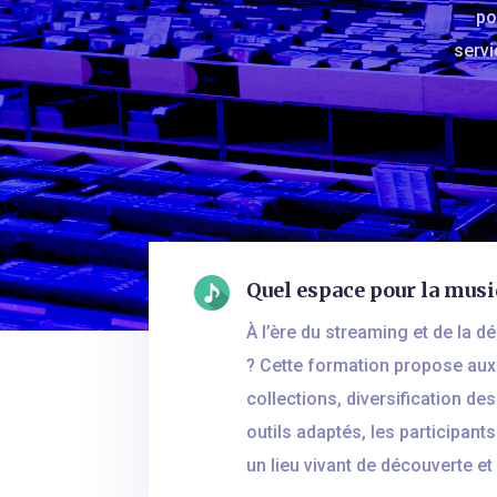
po
servi
Quel espace pour la musi
À l’ère du streaming et de la d
? Cette formation propose aux b
collections, diversification d
outils adaptés, les participant
un lieu vivant de découverte et