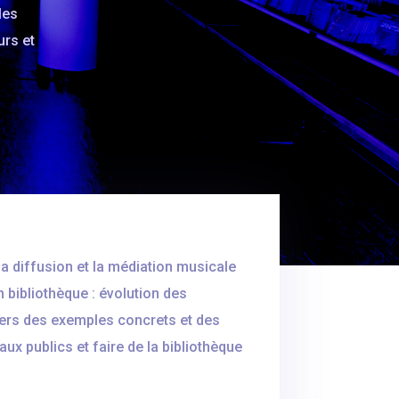
les
urs et
 la diffusion et la médiation musicale
 bibliothèque : évolution des
avers des exemples concrets et des
ux publics et faire de la bibliothèque