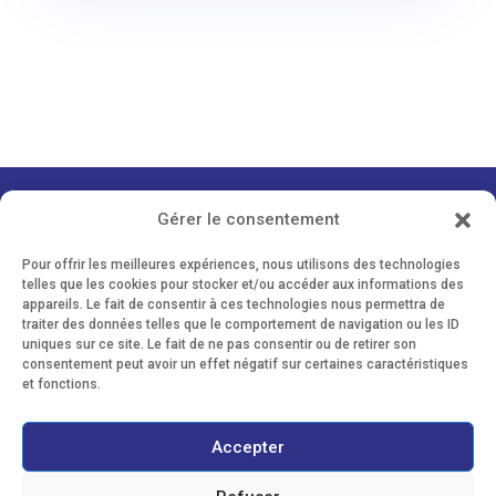
Gérer le consentement
Contact formations musique
Pour offrir les meilleures expériences, nous utilisons des technologies
telles que les cookies pour stocker et/ou accéder aux informations des
appareils. Le fait de consentir à ces technologies nous permettra de
traiter des données telles que le comportement de navigation ou les ID
Tél. 02 99 19 01 50
uniques sur ce site. Le fait de ne pas consentir ou de retirer son
g.rettel[at]formations-musique[dot]com
consentement peut avoir un effet négatif sur certaines caractéristiques
Le blog de Formations musique
et fonctions.
Accepter