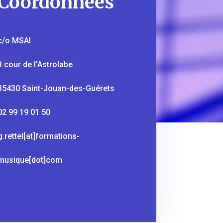
Coordonnées
c/o MSAI
3 cour de l'Astrolabe
35430 Saint-Jouan-des-Guérets
02 99 19 01 50
g.rettel[at]formations-
musique[dot]com